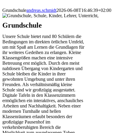
Zum
Inhalt
Grundschule
andreas.schmidt
2026-06-08T16:46:39+02:00
springen
Grundschule
Unsere Schule bietet rund 80 Schülern die
Bedingungen im direkten örtlichen Umfeld,
um mit Spaß am Lernen die Grundlagen für
ihr weiteres Gedeihen zu erlangen. Kleine
Klassengrößen machen eine intensive
Betreuung erst möglich. Durch den meist
nahtlosen Übergang von Kindergarten und
Schule bleiben die Kinder in ihrer
gewohnten Umgebung und unter ihren
Freunden. Als verhältnismäßig kleine
Schule sind wir großzügig ausgestattet.
Digitale Tafeln in den Klassenzimmern
ermöglichen ein interaktives, anschauliches
Arbeiten und Nachhaltigkeit. Neben einer
modernen Turnhalle und hellen
Klassenräumen erlaubt besonders der
großzügige Pausenhof im
verkehrsberuhigten Bereich die
Möglichkeit zum ausgelassenen Toben.