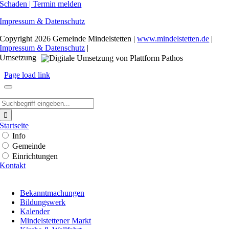
Schaden | Termin melden
Impressum & Datenschutz
Copyright
2026 Gemeinde Mindelstetten |
www.mindelstetten.de
|
Impressum & Datenschutz
|
Umsetzung
Page load link
Suche
nach:
Startseite
Info
Gemeinde
Einrichtungen
Kontakt
Bekanntmachungen
Bildungswerk
Kalender
Mindelstettener Markt