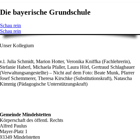
Die bayerische Grundschule
Schau rein
Schau rein
Unser Kollegium
v.l. Julia Schmidt, Marion Hotter, Veronika Kniffka (Fachlehrerin),
Stefanie Haberl, Michaela Pfaller, Laura Hörl, Gertraud Schlagbauer
(Verwaltungsangestellte) – Nicht auf dem Foto: Beate Munk, Pfarrer
Josef Schemmerer, Theresa Kirschke (Substitutionskraft), Natascha
Kimmig (Pädagogische Unterstützungskraft)
ANSCHRIFT
Gemeinde Mindelstetten
Körperschaft des öffentl. Rechts
Alfred Paulus
Mayer-Platz 1
93349 Mindelstetten