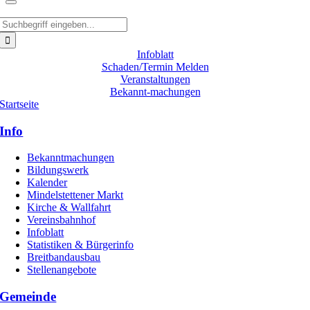
Suche
nach:
Infoblatt
Schaden/Termin Melden
Veranstaltungen
Bekannt-machungen
Startseite
Info
Bekanntmachungen
Bildungswerk
Kalender
Mindelstettener Markt
Kirche & Wallfahrt
Vereinsbahnhof
Infoblatt
Statistiken & Bürgerinfo
Breitbandausbau
Stellenangebote
Gemeinde