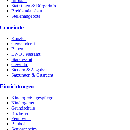
Infoblatt
Statistiken & Bürgerinfo
Breitbandausbau
Stellenangebote
Gemeinde
Kanzlei
Gemeinderat
Bauen
EWO / Passamt
Standesamt
Gewerbe
Steuern & Abgaben
Satzungen & Ortsrecht
Einrichtungen
Kindergroßtagespflege
Kindergarten
Grundschule
Bücherei
Feuerwehr
Bauhof
Seniorenheim