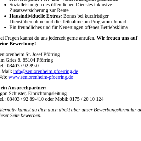
Sozialleistungen des öffentlichen Dienstes inklusive
Zusatzversicherung zur Rente
Hausindividuelle Extras:
Bonus bei kurzfristiger
Dienstübernahme und die Teilnahme am Programm Jobrad
Ein freundliches und für Neuerungen offenes Betriebsklima
ei Fragen kannst du uns jederzeit gerne anrufen.
Wir freuen uns auf
eine Bewerbung!
eniorenheim St. Josef Pförring
m Gries 8, 85104 Pförring
el.: 08403 / 92 89-0
-Mail:
info@seniorenheim-pfoerring.de
eb:
www.seniorenheim-pfoerring.de
ein Ansprechpartner:
gon Schuster, Einrichtungsleitung
el.: 08403 / 92 89-410 oder Mobil: 0175 / 20 10 124
lternativ kannst du dich auch direkt über unser Bewerbungsformular a
ieser Seite bewerben.
ANSCHRIFT