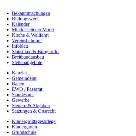
Bekanntmachungen
Bildungswerk
Kalender
Mindelstettener Markt
Kirche & Wallfahrt
Vereinsbahnhof
Infoblatt
Statistiken & Bürgerinfo
Breitbandausbau
Stellenangebote
Kanzlei
Gemeinderat
Bauen
EWO / Passamt
Standesamt
Gewerbe
Steuern & Abgaben
Satzungen & Ortsrecht
Kindergroßtagespflege
Kindergarten
Grundschule