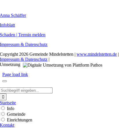
WEITERE INHALTE
Anna Schäffer
Infoblatt
Schaden | Termin melden
Impressum & Datenschutz
Copyright
2026 Gemeinde Mindelstetten |
www.mindelstetten.de
|
Impressum & Datenschutz
|
Umsetzung
Page load link
Suche
nach:
Startseite
Info
Gemeinde
Einrichtungen
Kontakt