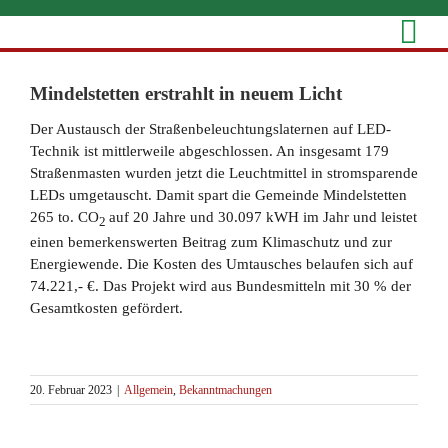
Zum
Inhalt
springen
Zeige
grösseres
Mindelstetten erstrahlt in neuem Licht
Bild
Der Austausch der Straßenbeleuchtungslaternen auf LED-
Technik ist mittlerweile abgeschlossen. An insgesamt 179
Straßenmasten wurden jetzt die Leuchtmittel in stromsparende
LEDs umgetauscht. Damit spart die Gemeinde Mindelstetten
265 to. CO
auf 20 Jahre und 30.097 kWH im Jahr und leistet
2
einen bemerkenswerten Beitrag zum Klimaschutz und zur
Energiewende. Die Kosten des Umtausches belaufen sich auf
74.221,- €. Das Projekt wird aus Bundesmitteln mit 30 % der
Gesamtkosten gefördert.
20. Februar 2023
|
Allgemein
,
Bekanntmachungen