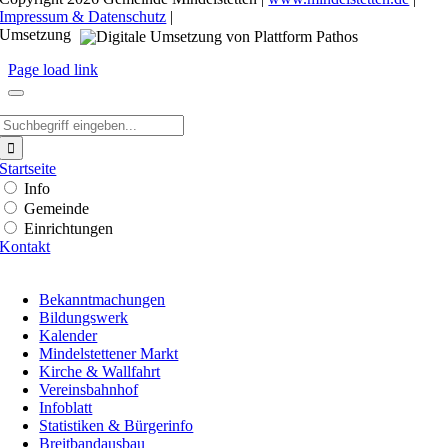
Impressum & Datenschutz
|
Umsetzung
Page load link
Suche
nach:
Startseite
Info
Gemeinde
Einrichtungen
Kontakt
Bekanntmachungen
Bildungswerk
Kalender
Mindelstettener Markt
Kirche & Wallfahrt
Vereinsbahnhof
Infoblatt
Statistiken & Bürgerinfo
Breitbandausbau