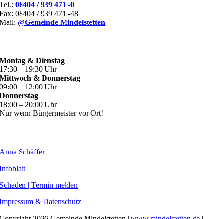
Tel.:
08404 / 939 471 -0
Fax: 08404 / 939 471 -48
Mail:
@Gemeinde Mindelstetten
ÖFFNUNGSZEITEN
Montag & Dienstag
17:30 – 19:30 Uhr
Mittwoch & Donnerstag
09:00 – 12:00 Uhr
Donnerstag
18:00 – 20:00 Uhr
Nur wenn Bürgermeister vor Ort!
WEITERE INHALTE
Anna Schäffer
Infoblatt
Schaden | Termin melden
Impressum & Datenschutz
Copyright
2026 Gemeinde Mindelstetten |
www.mindelstetten.de
|