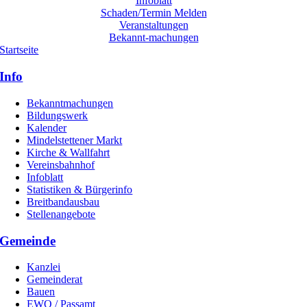
Infoblatt
Schaden/Termin Melden
Veranstaltungen
Bekannt-machungen
Startseite
Info
Bekanntmachungen
Bildungswerk
Kalender
Mindelstettener Markt
Kirche & Wallfahrt
Vereinsbahnhof
Infoblatt
Statistiken & Bürgerinfo
Breitbandausbau
Stellenangebote
Gemeinde
Kanzlei
Gemeinderat
Bauen
EWO / Passamt