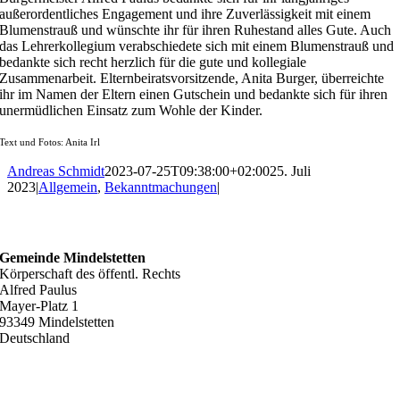
außerordentliches Engagement und ihre Zuverlässigkeit mit einem
Blumenstrauß und wünschte ihr für ihren Ruhestand alles Gute. Auch
das Lehrerkollegium verabschiedete sich mit einem Blumenstrauß und
bedankte sich recht herzlich für die gute und kollegiale
Zusammenarbeit. Elternbeiratsvorsitzende, Anita Burger, überreichte
ihr im Namen der Eltern einen Gutschein und bedankte sich für ihren
unermüdlichen Einsatz zum Wohle der Kinder.
Text und Fotos: Anita Irl
Andreas Schmidt
2023-07-25T09:38:00+02:00
25. Juli
2023
|
Allgemein
,
Bekanntmachungen
|
ANSCHRIFT
Gemeinde Mindelstetten
Körperschaft des öffentl. Rechts
Alfred Paulus
Mayer-Platz 1
93349 Mindelstetten
Deutschland
KONTAKT