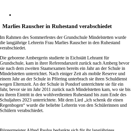
Zum
Inhalt
Zeige
springen
grösseres
Bild
Marlies Rauscher in Ruhestand verabschiedet
Im Rahmen des Sommerfestes der Grundschule Mindelstetten wurde
die langjährige Lehrerin Frau Marlies Rauscher in den Ruhestand
verabschiedet.
Die geborene Ambergerin studierte in Eichstätt Lehramt für
Grundschule, kam in ihrer Referendarszeit zurück nach Amberg bevor
sie nach dem zweiten Staatsexamen bereits ein Jahr an der Schule in
Mindelstetten unterrichtet. Nach einiger Zeit als mobile Reserve und
einem Jahr an der Schule in Pförring unterbrach sie ihren Schuldienst
wegen Elternzeit. An der Schule in Pondorf unterrichtete sie für ein
Jahr, bevor sie im Jahr 2011 zurück nach Mindelstetten kam, wo sie bis
zu ihrem Eintritt in den wohlverdienten Ruhestand bis zum Ende des
Schuljahres 2023 unterrichtete. Mit dem Lied „ich schenk dir einen
Regenbogen“ wurde die beliebte Lehrerin von den Schülerinnen und
Schülern verabschiedet.
Bürgermeister Alfred Paulus bedankte sich für ihr langjähriges