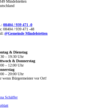
349 Mindelstetten
utschland
ONTAKT
l.:
08404 / 939 471 -0
x: 08404 / 939 471 -48
il:
@Gemeinde Mindelstetten
FFNUNGSZEITEN
ntag & Dienstag
:30 – 19:30 Uhr
ttwoch & Donnerstag
:00 – 12:00 Uhr
nnerstag
:00 – 20:00 Uhr
r wenn Bürgermeister vor Ort!
EITERE INHALTE
na Schäffer
oblatt