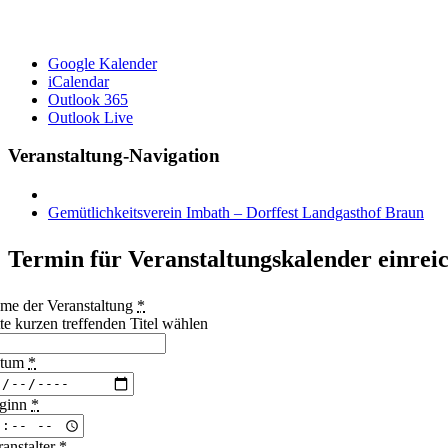
Google Kalender
iCalendar
Outlook 365
Outlook Live
Veranstaltung-Navigation
Gemütlichkeitsverein Imbath – Dorffest Landgasthof Braun
Termin für Veranstaltungskalender einrei
me der Veranstaltung
*
tte kurzen treffenden Titel wählen
atum
*
ginn
*
ranstalter
*