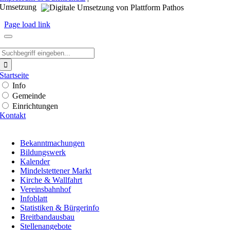
Umsetzung
Page load link
Suche
nach:
Startseite
Info
Gemeinde
Einrichtungen
Kontakt
Bekanntmachungen
Bildungswerk
Kalender
Mindelstettener Markt
Kirche & Wallfahrt
Vereinsbahnhof
Infoblatt
Statistiken & Bürgerinfo
Breitbandausbau
Stellenangebote