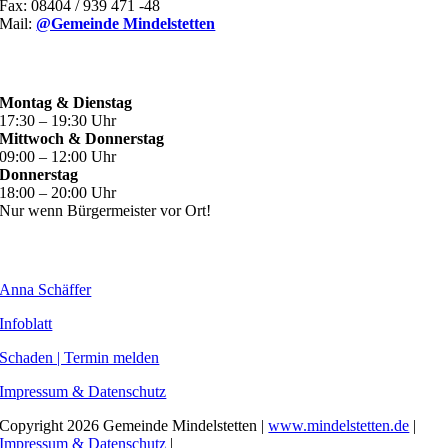
Fax: 08404 / 939 471 -48
Mail:
@Gemeinde Mindelstetten
ÖFFNUNGSZEITEN
Montag & Dienstag
17:30 – 19:30 Uhr
Mittwoch & Donnerstag
09:00 – 12:00 Uhr
Donnerstag
18:00 – 20:00 Uhr
Nur wenn Bürgermeister vor Ort!
WEITERE INHALTE
Anna Schäffer
Infoblatt
Schaden | Termin melden
Impressum & Datenschutz
Copyright
2026 Gemeinde Mindelstetten |
www.mindelstetten.de
|
Impressum & Datenschutz
|