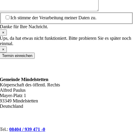
Ich stimme der Verarbeitung meiner Daten zu.
Danke für Ihre Nachricht.
×
Ups, da hat etwas nicht funktioniert. Bitte probieren Sie es später noch
einmal.
×
Termin einreichen
ANSCHRIFT
Gemeinde Mindelstetten
Körperschaft des öffentl. Rechts
Alfred Paulus
Mayer-Platz 1
93349 Mindelstetten
Deutschland
KONTAKT
Tel.:
08404 / 939 471 -0