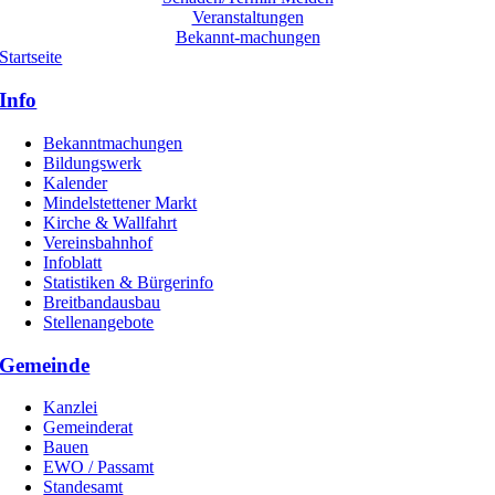
Veranstaltungen
Bekannt-machungen
Startseite
Info
Bekanntmachungen
Bildungswerk
Kalender
Mindelstettener Markt
Kirche & Wallfahrt
Vereinsbahnhof
Infoblatt
Statistiken & Bürgerinfo
Breitbandausbau
Stellenangebote
Gemeinde
Kanzlei
Gemeinderat
Bauen
EWO / Passamt
Standesamt