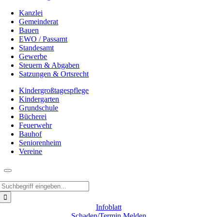
Kanzlei
Gemeinderat
Bauen
EWO / Passamt
Standesamt
Gewerbe
Steuern & Abgaben
Satzungen & Ortsrecht
Kindergroßtagespflege
Kindergarten
Grundschule
Bücherei
Feuerwehr
Bauhof
Seniorenheim
Vereine
Suche
nach:
Infoblatt
Schaden/Termin Melden