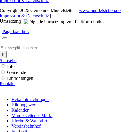
Impressum & Datenschutz
Copyright
2026 Gemeinde Mindelstetten |
www.mindelstetten.de
|
Impressum & Datenschutz
|
Umsetzung
Page load link
Suche
nach:
Startseite
Info
Gemeinde
Einrichtungen
Kontakt
Bekanntmachungen
Bildungswerk
Kalender
Mindelstettener Markt
Kirche & Wallfahrt
Vereinsbahnhof
Infoblatt