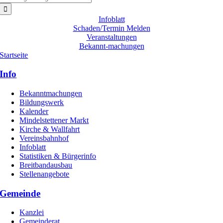
nach:
Infoblatt
Schaden/Termin Melden
Veranstaltungen
Bekannt-machungen
Startseite
Info
Bekanntmachungen
Bildungswerk
Kalender
Mindelstettener Markt
Kirche & Wallfahrt
Vereinsbahnhof
Infoblatt
Statistiken & Bürgerinfo
Breitbandausbau
Stellenangebote
Gemeinde
Kanzlei
Gemeinderat